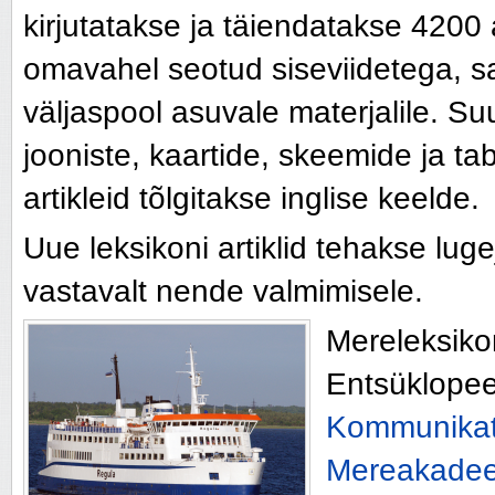
kirjutatakse ja täiendatakse 4200 a
omavahel seotud siseviidetega, sam
väljaspool asuvale materjalile. Suu
jooniste, kaartide, skeemide ja tab
artikleid tõlgitakse inglise keelde.
Uue leksikoni artiklid tehakse luge
vastavalt nende valmimisele.
Mereleksiko
Entsüklopee
Kommunikats
Mereakade