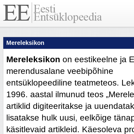
Mereleksikon
Mereleksikon
on eestikeelne ja 
merendusalane veebipõhine
entsüklopeediline teatmeteos. Le
1996. aastal ilmunud teos „Merelek
artiklid digiteeritakse ja uuendata
lisatakse hulk uusi, eelkõige tän
käsitlevaid artikleid. Käesoleva p