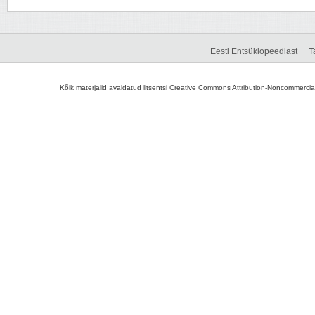
Eesti Entsüklopeediast
T
Kõik materjalid avaldatud litsentsi Creative Commons Attribution-Noncommercial-S