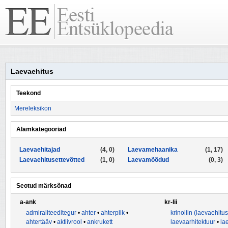
Laevaehitus
Teekond
Mereleksikon
Alamkategooriad
Laevaehitajad
(4, 0)
Laevamehaanika
(1, 17)
Laevaehitusettevõtted
(1, 0)
Laevamõõdud
(0, 3)
Seotud märksõnad
a-ank
kr-lii
admiraliteeditegur
•
ahter
•
ahterpiik
•
krinoliin (laevaehitus
ahtertääv
•
aktiivrool
•
ankrukett
laevaarhitektuur
•
la