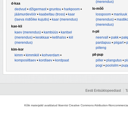
(merendus)
d-kaa
lo-mõõ
dedvud
•
džigermast
•
gruntou
•
harkpoom
•
jäämurdevöör
•
kaabeltau (tross)
•
kaar
losspoom
•
manluuk
(laeva ristlõike kujutis)
•
kaar (merendus)
(merendus)
•
mastik
(merendus)
kae-kii
n-pii
kaev (merendus)
•
kambüüs
•
kantsel
(merendus)
•
keskkaar
•
ketihalss
•
kiil
neervall
•
pakk
•
pak
(merendus)
pardapuu
•
piigart
•
p
piiteng
kim-kor
pil-pup
kimm
•
kimmikiil
•
kohverdam
•
komposiitlaev
•
kordlaev
•
kordpaat
piller
•
plangutus
•
pl
pogi
•
poolsilm
•
pup
Eesti Entsüklopeediast
T
Kõik materjalid avaldatud litsentsi Creative Commons Attribution-Noncommercial-S