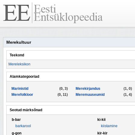
Merekultuur
Teekond
Mereleksikon
Alamkategooriad
Marinistid
(0, 3)
Merekirjandus
(1, 0)
Merefolkloor
(0, 11)
Meremuuseumid
(1, 4)
Seotud märksõnad
b-bar
ki-kii
barkarool
kiistamine
g-gon
kir-kir