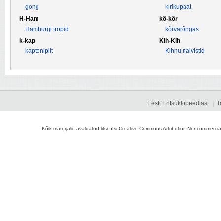
gong
kirikupaat
H-Ham
kõ-kõr
Hamburgi tropid
kõrvarõngas
k-kap
Kih-Kih
kaptenipilt
Kihnu naivistid
Eesti Entsüklopeediast
T
Kõik materjalid avaldatud litsentsi Creative Commons Attribution-Noncommercial-S