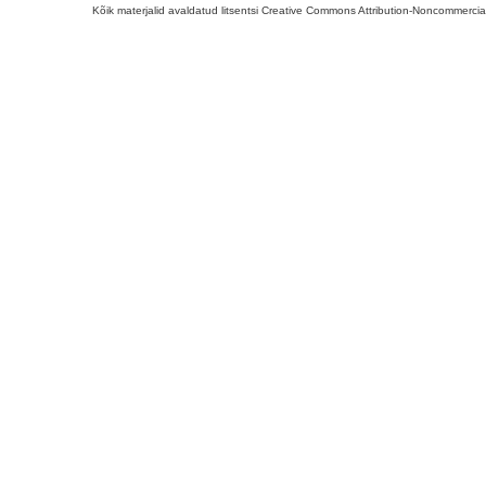
Kõik materjalid avaldatud litsentsi Creative Commons Attribution-Noncommercial-S