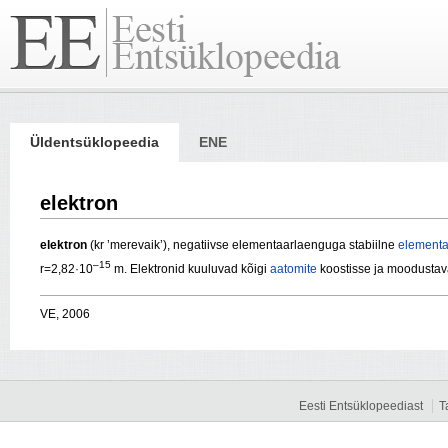
Üldentsüklopeedia
ENE
elektron
elektron
(kr ’merevaik’), negatiivse elementaarlaenguga stabiilne
element
–15
r=2,82·10
m. Elektronid kuuluvad kõigi
aatomite
koostisse ja moodusta
VE, 2006
Eesti Entsüklopeediast
T