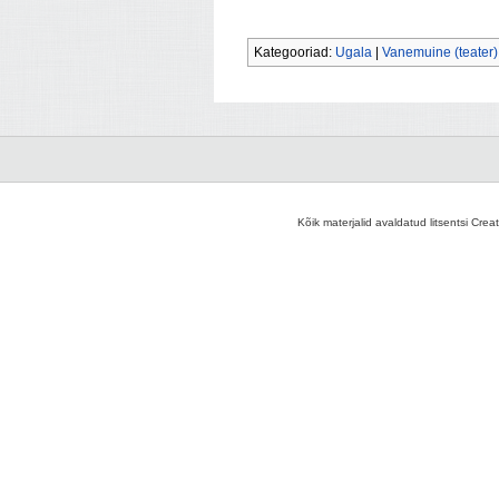
Kategooriad:
Ugala
|
Vanemuine (teater)
Kõik materjalid avaldatud litsentsi Crea