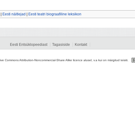
|
Eesti näitlejad
|
Eesti teatri biograafiline leksikon
Eesti Entsüklopeediast
Tagasiside
Kontakt
tive Commons Attribution-Noncommercial-Share Alike licence alusel, v.a kui on märgitud teisiti.