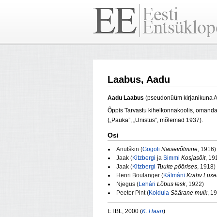
Laabus, Aadu
Aadu
Laabus
(pseudonüüm kirjanikuna A
Õppis Tarvastu kihelkonnakoolis, omand
(„Pauka”, „Unistus”, mõlemad 1937).
Osi
Anutškin (
Gogoli
Naisevõtmine
, 1916)
Jaak (
Kitzbergi
ja
Simmi
Kosjasõit
, 19
Jaak (
Kitzbergi
Tuulte pöörises
, 1918)
Henri Boulanger (
Kálmáni
Krahv Lux
Njegus (
Lehári
Lõbus lesk
, 1922)
Peeter Pint (
Koidula
Säärane mulk
, 1
ETBL, 2000
(
K. Haan
)