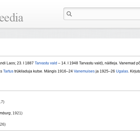
ndi Laos; 23. I 1887
Tarvastu vald
– 14. I 1948 Tarvastu vald), näitleja. Vanemad põ
as
Tartus
trükiladuja kutse. Mängis 1916–24
Vanemuises
ja 1925–26
Ugalas
. Kirju
17)
emburg
, 1921)
926)