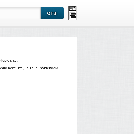
llupidajad.
tanud lastejutte, ‑laule ja ‑näidendeid