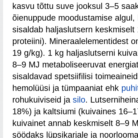
kasvu tõttu suve jooksul 3–5 saa
õienuppude moodustamise algul, hil
sisaldab haljaslutsern keskmisel
proteiini). Mineraalelementidest 
19 g/kg). 1 kg haljaslutserni kui
8–9 MJ metaboliseeruvat energiat.
sisaldavad spetsiifilisi toime­aine
hemolüüsi ja tümpaaniat ehk
puhi
rohukuiviseid ja
silo
. Lutsernihein
18%) ja kaltsiumi (kuivaines 16–1
kuivainet annab keskmiselt 8–9 M
söödaks lüpsikarjale ja noorlooma