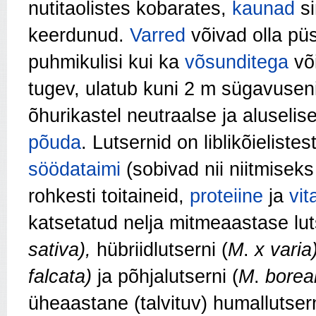
nutitaolistes kobarates,
kaunad
si
keerdunud.
Varred
võivad olla püs
puhmikulisi kui ka
võsunditega
võ
tugev, ulatub kuni 2 m sügavusen
õhurikastel neutraalse ja aluselis
põuda
. Lutsernid on liblikõielistes
söödataimi
(sobivad nii niitmisek
rohkesti toitaineid,
proteiine
ja
vit
katsetatud nelja mitme­aastase luts
sativa),
hübriidlutserni (
M
.
x varia
falcata)
ja põhjalutserni (
M
.
boreal
üheaastane (talvituv) humallutser