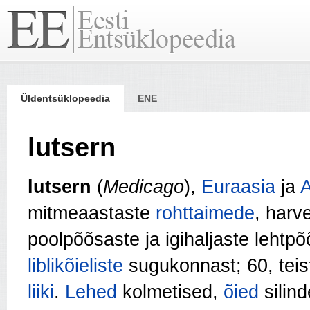
Üldentsüklopeedia
ENE
lutsern
lutsern
(
Medicago
),
Euraasia
ja
A
mitmeaastaste
rohttaimede
, harv
poolpõõsaste ja igihaljaste lehtp
liblikõieliste
sugukonnast; 60, teis
liiki
.
Lehed
kolmetised,
õied
silind