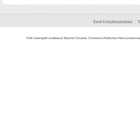
Eesti Entsüklopeediast
T
Kõik materjalid avaldatud litsentsi Creative Commons Attribution-Noncommercial-S