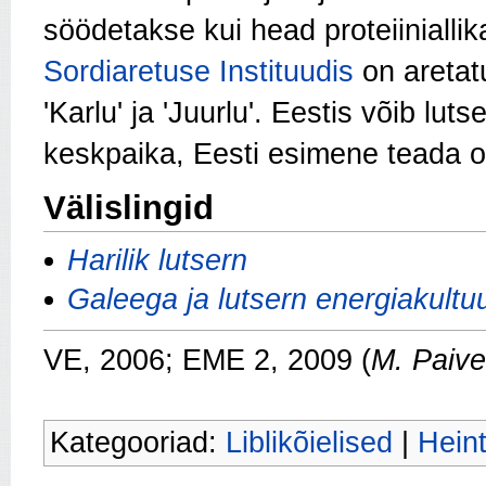
söödetakse kui head proteiiniallik
Sordiaretuse Instituudis
on aretatu
'Karlu' ja 'Juurlu'. Eestis võib lu
keskpaika, Eesti esimene teada ol
Välislingid
Harilik lutsern
Galeega ja lutsern energiakultu
VE, 2006; EME 2, 2009 (
M. Paive
Kategooriad:
Liblikõielised
|
Hein