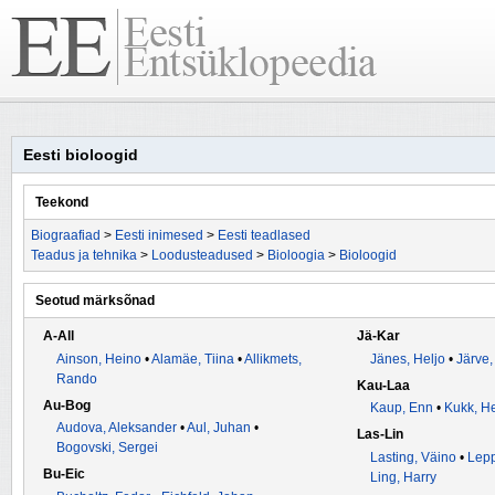
Eesti bioloogid
Teekond
Biograafiad
>
Eesti inimesed
>
Eesti teadlased
Teadus ja tehnika
>
Loodusteadused
>
Bioloogia
>
Bioloogid
Seotud märksõnad
A-All
Jä-Kar
Ainson, Heino
•
Alamäe, Tiina
•
Allikmets,
Jänes, Heljo
•
Järve,
Rando
Kau-Laa
Au-Bog
Kaup, Enn
•
Kukk, H
Audova, Aleksander
•
Aul, Juhan
•
Las-Lin
Bogovski, Sergei
Lasting, Väino
•
Lepp
Bu-Eic
Ling, Harry