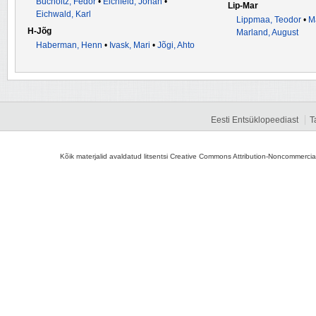
Bucholtz, Fedor
•
Eichfeld, Johan
•
Lip-Mar
Eichwald, Karl
Lippmaa, Teodor
•
M
H-Jõg
Marland, August
Haberman, Henn
•
Ivask, Mari
•
Jõgi, Ahto
Eesti Entsüklopeediast
T
Kõik materjalid avaldatud litsentsi Creative Commons Attribution-Noncommercial-S